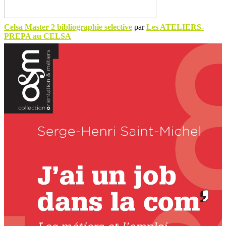
Celsa Master 2 bibliographie selective
par
Les ATELIERS-
PREPA au CELSA