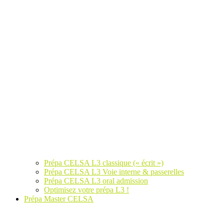
Prépa CELSA L3 classique (« écrit »)
Prépa CELSA L3 Voie interne & passerelles
Prépa CELSA L3 oral admission
Optimisez votre prépa L3 !
Prépa Master CELSA